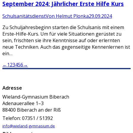
September 2024: Jährlicher Erste Hilfe Kurs
Schulsanitätsdienst
Von
Helmut Plonka
29.09.2024
Zu Schuljahresbeginn starten die Schulsanis mit einem
Erste-Hilfe-Kurs. Um für viele Situationen gerüstet zu
sein, frischten sie ihre Kenntnisse auf oder erlernten
neue Techniken. Auch das gegenseitige Kennenlernen ist
ein…
←
1
2
3
4
5
6
→
Adresse
Wieland-Gymnasium Biberach
Adenauerallee 1–3
88400 Biberach an der Riß
Telefon: 07351 / 51392
info@wieland-gymnasium.de